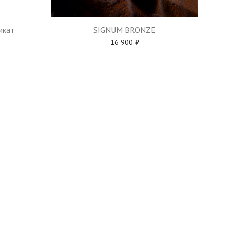
икат
SIGNUM BRONZE
16 900
₽