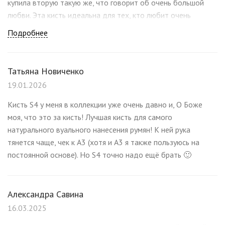
купила вторую такую же, что говорит об очень большой
любви. Эта кисть идеальна для тех, кто любит очень
аккуратное нанесение румян/бронзера без пятен, с
Подробнее
натуральным эффектом, а так же для очень
пигментированных продуктов и для тех у кого «тяжелая»
рука. Я обычный пользователь и с этой кистью мой макияж
Татьяна Новиченко
выглядит великолепно с любыми румянами, очень ее люблю.
19.01.2026
Но очень плотно спрессованы продукты она может не
набрать, но это нормально, у каждой кисти свое
Кисть S4 у меня в коллекции уже очень давно и, О Боже
предназначение.
моя, что это за кисть! Лучшая кисть для самого
натурального вуального нанесения румян! К ней рука
тянется чаще, чек к А3 (хотя и А3 я также пользуюсь на
постоянной основе). Но S4 точно надо ещё брать 🙂
Александра Савина
16.03.2025