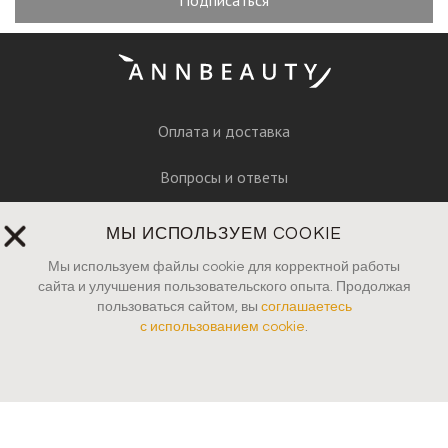
Оплата и доставка
Вопросы и ответы
Руководство по уходу
МЫ ИСПОЛЬЗУЕМ COOKIE
Пресса
Мы используем файлы cookie для корректной работы
сайта и улучшения пользовательского опыта. Продолжая
пользоваться сайтом, вы
соглашаетесь
Контакты
с использованием cookie
.
Юридические документы
Katakana S4
4 700
₽
В корзину