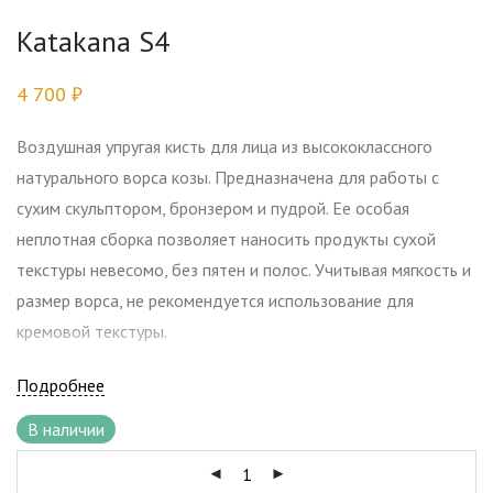
Katakana S4
4 700
₽
Воздушная упругая кисть для лица из высококлассного
натурального ворса козы. Предназначена для работы с
сухим скульптором, бронзером и пудрой. Ее особая
неплотная сборка позволяет наносить продукты сухой
текстуры невесомо, без пятен и полос. Учитывая мягкость и
размер ворса, не рекомендуется использование для
кремовой текстуры.
Подробнее
Применение: наберите косметический продукт на кисть и
нанесите на лицо.
В наличии