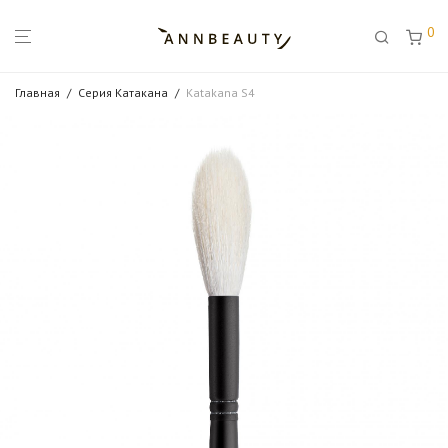
0
Главная
/
Серия Катакана
/
Katakana S4