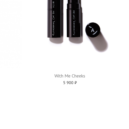
With Me Cheeks
5 900
₽