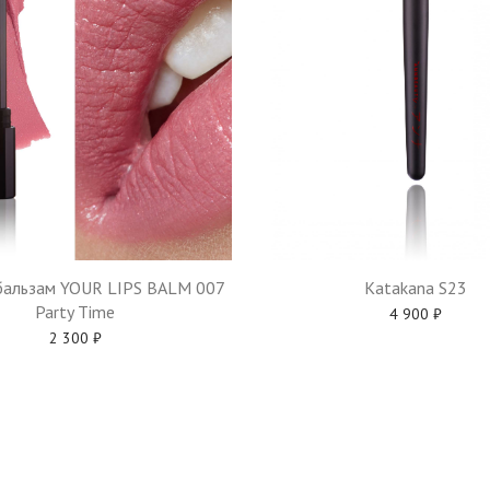
Katakana S23
альзам YOUR LIPS BALM 007
Party Time
4 900
₽
2 300
₽