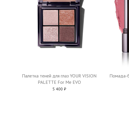
Палетка теней для глаз YOUR VISION
Помада-б
PALETTE For Me EVO
5 400
₽