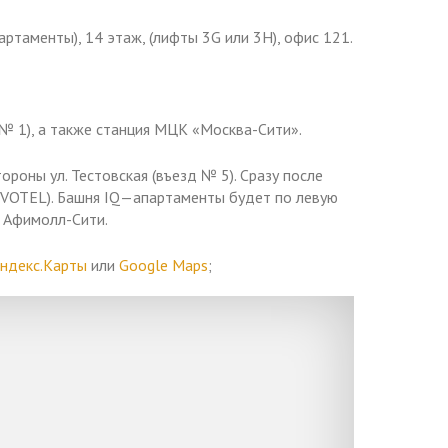
партаменты), 14 этаж, (лифты 3G или 3H), офис 121.
№ 1), а также станция МЦК «Москва-Сити».
роны ул. Тестовская (въезд № 5). Сразу после
OVOTEL). Башня IQ—апартаменты будет по левую
г Афимолл-Сити.
ндекс.Карты
или
Google Maps
;