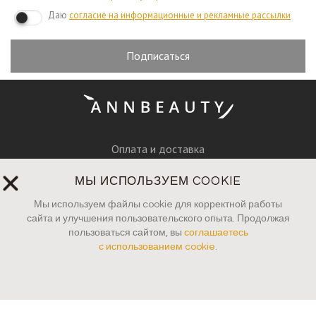
Даю
согласие на информационные и рекламные рассылки
Подписаться
Оплата и доставка
Вопросы и ответы
МЫ ИСПОЛЬЗУЕМ COOKIE
Мы используем файлы cookie для корректной работы
Руководство по уходу
сайта и улучшения пользовательского опыта. Продолжая
пользоваться сайтом, вы
соглашаетесь
Пресса
с использованием cookie
.
Контакты
Юридические документы