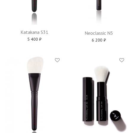
Katakana S31
Neoclassic N5
5 400
₽
6 200
₽