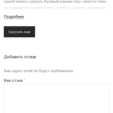
одной можно сделать базовый макияж глаз: нанести тени
на подвижное и нижнее веко, углубить складку, визуально
поправить нависшее веко. Очень мне понравилась, теперь
Подробнее
конкурирует с моей любимой s13
Загрузить еще
Добавить отзыв
Ваш адрес email не будет опубликован.
Ваш отзыв
*