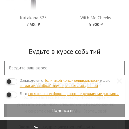
Katakana S25
With Me Cheeks
7 500
₽
5 900
₽
Будьте в курсе событий
Ознакомлен с
Политикой конфиденциальности
и даю
Будьте в курсе событий
согласие на обработку персональных данных
Даю
согласие на информационные и рекламные рассылки
Подписывайтесь на рассылку, чтобы первыми
узнавать о новинках, специальных предложениях
Подписаться
и секретах макияжа от Анны Карташовой