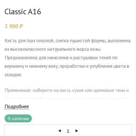
Classic A16
2 900
₽
Кисть для глаз плоской, слегка пушистой формы, выполнена
из высококлассного натурального ворса козы.
Предназначена для нанесения и растушевки теней по
верхнему и нижнему веку, проработки и углубления цвета в
складке.
Применение: наберите на кисть сухие или кремовые тени и
плоской стороной, сглаживающими движениями, нанесите
Подробнее
их на все веко. Разверните кисть пушистой стороной и
мягко растушуйте тени в складке и по нижнему веку.
В наличии