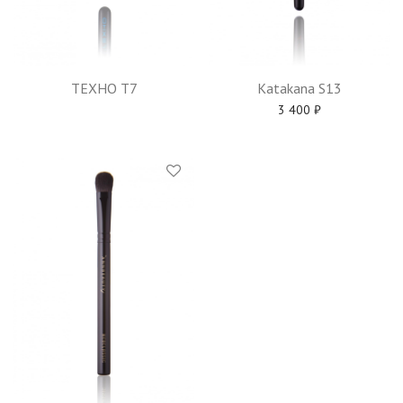
TEXHO T7
Katakana S13
3 400
₽