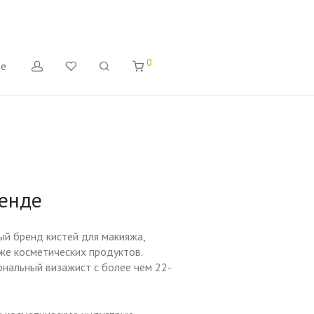
0
де
енде
ый бренд кистей для макияжа,
кже косметических продуктов.
нальный визажист с более чем 22-