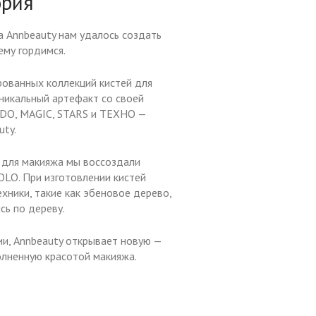
ория
 Annbeauty нам удалось создать
му гордимся.
рованных коллекций кистей для
уникальный артефакт со своей
DO, MAGIC, STARS и TEXHO —
uty.
й для макияжа мы воссоздали
OLO. При изготовлении кистей
хники, такие как эбеновое дерево,
сь по дереву.
ии, Annbeauty открывает новую —
олненную красотой макияжа.