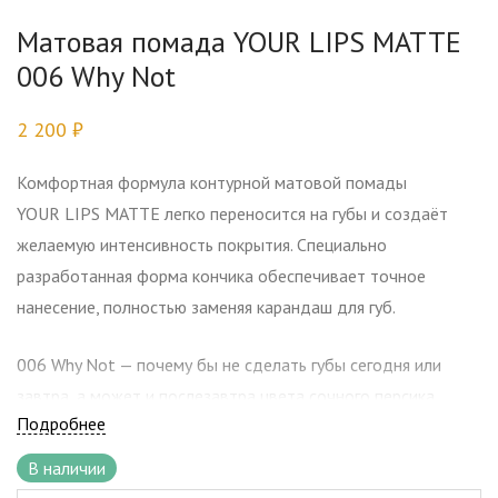
Матовая помада YOUR LIPS MATTE
006 Why Not
2 200
₽
Комфортная формула контурной матовой помады
YOUR LIPS MATTE легко переносится на губы и создаёт
желаемую интенсивность покрытия. Специально
разработанная форма кончика обеспечивает точное
нанесение, полностью заменяя карандаш для губ.
006 Why Not — почему бы не сделать губы сегодня или
завтра, а может и послезавтра цвета сочного персика.
Подробнее
Самый освежающий, универсальный и соблазнительный
оттенок.
В наличии