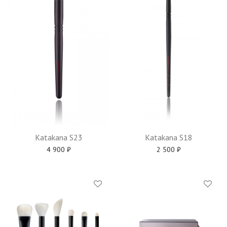
Katakana S23
Katakana S18
4 900
₽
2 500
₽