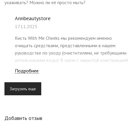
ухаживать? Можно ли её просто мыть?
Annbeautystore
17.11.2025
Кисть With Me Cheeks мы рекомендуем именно
очищать средствами, представленными в нашем
руководстве по уходу (очистителями, не требующими
использования воды). В связи с закрытой конструкцией
хранения кисти необходимо мыть ее не слишком
Подробнее
часто, а после мытья дожидаться окончательного
просушивания. Также обращаем внимание, что кисть
Загрузить еще
необходимо сушить в полностью выкрученном виде
горизонтально, чтобы весь ворс хорошо просушивался.
Лучше всего будет положить кисть на край стола,
чтобы ворс не касался поверхности. В руководстве вы
Добавить отзыв
также найдете информацию по хранению кистей.