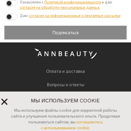
Ознакомлен с
Политикой конфиденциальности
и даю
согласие на обработку персональных данных
Даю
согласие на информационные и рекламные рассылки
Подписаться
Оплата и доставка
Вопросы и ответы
Руководство по уходу
МЫ ИСПОЛЬЗУЕМ COOKIE
Пресса
Мы используем файлы cookie для корректной работы
сайта и улучшения пользовательского опыта. Продолжая
пользоваться сайтом, вы
соглашаетесь
Контакты
с использованием cookie
.