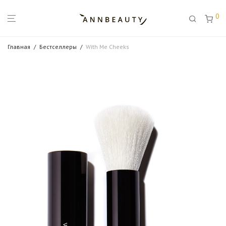
0
Главная
/
Бестселлеры
/
With Me Cheeks