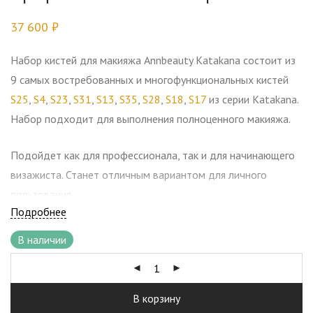
37 600
₽
Набор кистей для макияжа Annbeauty Katakana состоит из
9 самых востребованных и многофункциональных кистей
S25
,
S4
,
S23
,
S31
,
S13
,
S35
,
S28
,
S18
,
S17
из серии Katakana.
Набор подходит для выполнения полноценного макияжа.
Подойдет как для профессионала, так и для начинающего
визажиста. Станет отличным вариантом для личного
пользования.
Подробнее
В наличии
В корзину