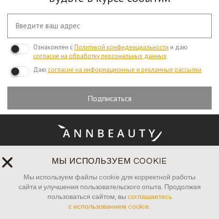
Ознакомлен с
Политикой конфиденциальности
и даю
согласие на обработку персональных данных
Даю
согласие на информационные и рекламные рассылки
Подписаться
МЫ ИСПОЛЬЗУЕМ COOKIE
Оплата и доставка
Мы используем файлы cookie для корректной работы
Вопросы и ответы
сайта и улучшения пользовательского опыта. Продолжая
пользоваться сайтом, вы
соглашаетесь
Руководство по уходу
с использованием cookie
.