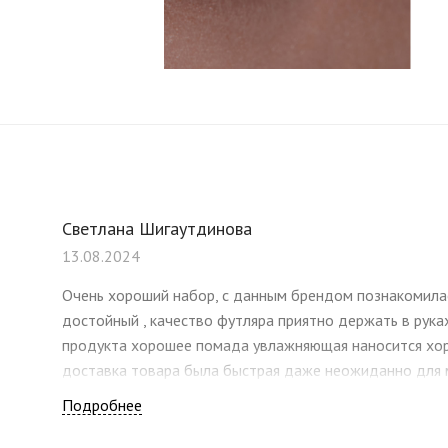
Светлана Шигаутдинова
13.08.2024
Очень хороший набор, с данным брендом познакомилась
достойный , качество футляра приятно держать в руках
продукта хорошее помада увлажняющая наносится хор
доставка товара была быстрая даже неожиданно для 
неделя в другой город и почтой , упаковано в фирменн
Подробнее
аккуратно, приятно получать такие посылки .