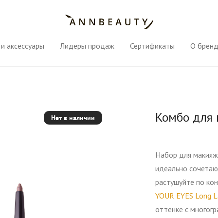
и аксессуары
Лидеры продаж
Сертификаты
О брен
Комбо для 
Нет в наличии
Набор для макияжа
идеально сочетаю
растушуйте по кон
YOUR EYES Long La
оттенке с многог