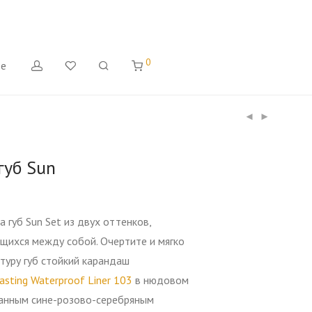
0
де
губ Sun
 губ Sun Set из двух оттенков,
щихся между собой. Очертите и мягко
туру губ стойкий карандаш
sting Waterproof Liner 103
в нюдовом
ранным сине-розово-серебряным