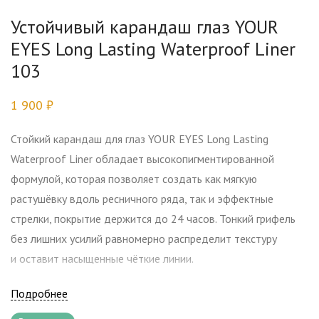
Устойчивый карандаш глаз YOUR
EYES Long Lasting Waterproof Liner
103
1 900
₽
Стойкий карандаш для глаз YOUR EYES Long Lasting
Waterproof Liner обладает высокопигментированной
формулой, которая позволяет создать как мягкую
растушёвку вдоль ресничного ряда, так и эффектные
стрелки, покрытие держится до 24 часов. Тонкий грифель
без лишних усилий равномерно распределит текстуру
и оставит насыщенные чёткие линии.
Подробнее
103 — розовый дуохром с многогранным сине-розово-
серебряным свечением.