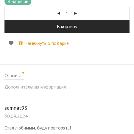
В наличии
Рекомендованные кисти для карандаша
YOUR EYES 103.
В корзину
*В основании каждого карандаша встроена удобная
точилка.
Намекнуть о подарке
7
Отзывы
Дополнительная информация
semnat93
30.09.2024
Стал любимым, буду повторять!