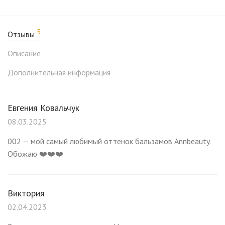
• Марокканское аргановое масло — питает,
восстанавливает, смягчает и защищает губы в течение
5
Отзывы
всего дня. Предотвращает появление признаков старения,
питает, а также помогает восстановить сухую кожу губ.
Описание
Дополнительная информация
002 It’s Simple — когда хочется простоты и вечного лета,
персиково-розовый оттенок с нежными солнечными
отблесками.
Евгения Ковальчук
08.03.2025
002 — мой самый любимый оттенок бальзамов Annbeauty.
Обожаю ❤️❤️❤️
Виктория
02.04.2023