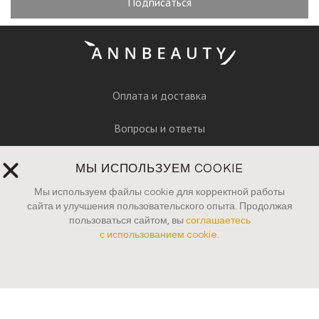
Подписаться
Оплата и доставка
Вопросы и ответы
Руководство по уходу
МЫ ИСПОЛЬЗУЕМ COOKIE
Пресса
Мы используем файлы cookie для корректной работы
сайта и улучшения пользовательского опыта. Продолжая
пользоваться сайтом, вы
соглашаетесь
Контакты
с использованием cookie
.
Юридические документы