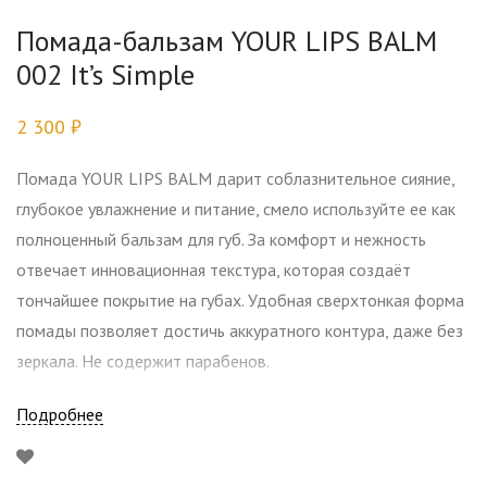
Помада-бальзам YOUR LIPS BALM
002 It’s Simple
2 300
₽
Помада YOUR LIPS BALM дарит соблазнительное сияние,
глубокое увлажнение и питание, смело используйте ее как
полноценный бальзам для губ. За комфорт и нежность
отвечает инновационная текстура, которая создаёт
тончайшее покрытие на губах. Удобная сверхтонкая форма
помады позволяет достичь аккуратного контура, даже без
зеркала. Не содержит парабенов.
Подробнее
В состав бальзама входят:
• Экстракт личи — активно увлажняет губы на протяжении
всего дня благодаря своим уникальным компонентам;