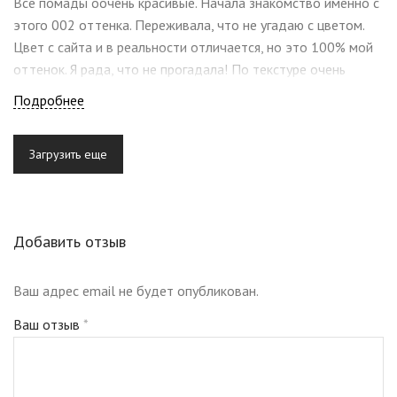
Все помады оочень красивые. Начала знакомство именно с
этого 002 оттенка. Переживала, что не угадаю с цветом.
Цвет с сайта и в реальности отличается, но это 100% мой
оттенок. Я рада, что не прогадала! По текстуре очень
приятная, действительно бальзам и не липкая. Но. Очень
Подробнее
мало( Быстро закончилась. Так понравилась, что кисточкой
до дна использовала ❤
Загрузить еще
Добавить отзыв
Ваш адрес email не будет опубликован.
Ваш отзыв
*