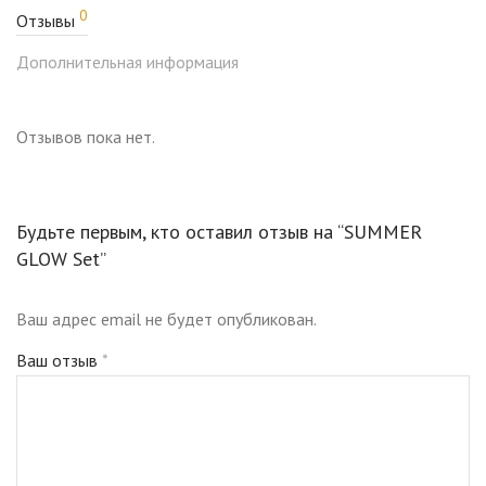
0
Отзывы
оттенок с многогранным сине-розово- серебряным
свечением.
Дополнительная информация
Отзывов пока нет.
Будьте первым, кто оставил отзыв на “SUMMER
GLOW Set”
Ваш адрес email не будет опубликован.
Ваш отзыв
*