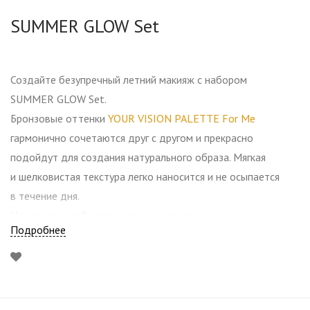
SUMMER GLOW Set
Создайте безупречный летний макияж с набором
SUMMER GLOW Set.
Бронзовые оттенки
YOUR VISION PALETTE For Me
гармонично сочетаются друг с другом и прекрасно
подойдут для создания натурального образа. Мягкая
и шелковистая текстура легко наносится и не осыпается
в течение дня.
Нанесите на губы увлажняющую текстуру
Подробнее
YOUR LIPS BALM 002 It’s Simple
: персиково-розовый
оттенок с нежными солнечными отблесками.
ПОДАРОК при покупке набора: стойкий карандаш для глаз
YOUR EYES Long Lasting Waterproof Liner 103
— нюдовый