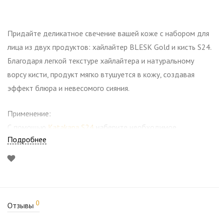
Придайте деликатное свечение вашей коже с набором для
лица из двух продуктов: хайлайтер BLESK Gold и кисть S24.
Благодаря легкой текстуре хайлайтера и натуральному
ворсу кисти, продукт мягко втушуется в кожу, создавая
эффект блюра и невесомого сияния.
Применение:
С помощью
Katakana S24
наберите необходимое
Подробнее
количество
BLESK Gold
и нанесите шлифующими
движениями на выступающие участки лица: скулы, спинку
носа, и на галочку над верхней губой.
Благодаря плоской форме кисти S24 вы сможете
0
Отзывы
регулировать интенсивность нанесения хайлайтера.