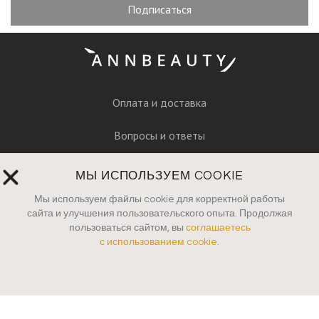
Подписаться
Оплата и доставка
Вопросы и ответы
Руководство по уходу
МЫ ИСПОЛЬЗУЕМ COOKIE
Пресса
Мы используем файлы cookie для корректной работы
сайта и улучшения пользовательского опыта. Продолжая
пользоваться сайтом, вы
соглашаетесь
Контакты
с использованием cookie
.
Юридические документы