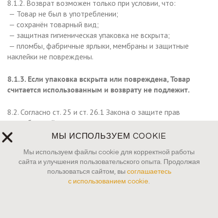
8.1.2. Возврат возможен только при условии, что:
— Товар не был в употреблении;
— сохранён товарный вид;
— защитная гигиеническая упаковка не вскрыта;
— пломбы, фабричные ярлыки, мембраны и защитные
наклейки не повреждены.
8.1.3. Если упаковка вскрыта или повреждена, Товар
считается использованным и возврату не подлежит.
8.2. Согласно ст. 25 и ст. 26.1 Закона о защите прав
потребителей, а также санитарным нормам
не подлежат
возврату товары, контактирующие с кожей или
МЫ ИСПОЛЬЗУЕМ COOKIE
слизистыми при пользовании
, а именно:
Мы используем файлы cookie для корректной работы
—
косметические средства
(крема, тоники, бальзамы,
сайта и улучшения пользовательского опыта. Продолжая
декоративная косметика и др.);
пользоваться сайтом, вы
соглашаетесь
—
кисти для макияжа
, губки, спонжи, аппликаторы;
с использованием cookie
.
—
инструменты для ухода
;
—
средства личной гигиены
;
— любые товары, гигиеническая мембрана/защитная пленка