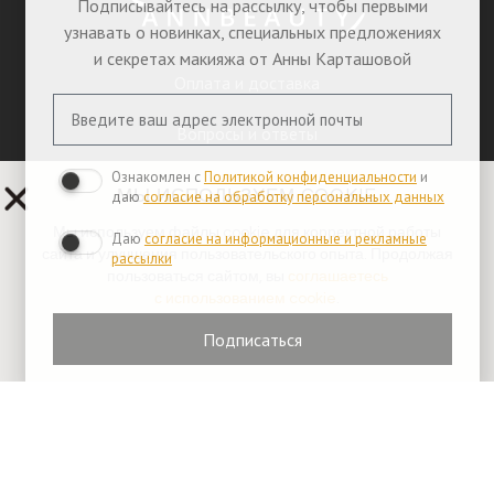
Подписывайтесь на рассылку, чтобы первыми
узнавать о новинках, специальных предложениях
и секретах макияжа от Анны Карташовой
Оплата и доставка
Вопросы и ответы
Ознакомлен с
Политикой конфиденциальности
и
Руководство по уходу
МЫ ИСПОЛЬЗУЕМ COOKIE
даю
согласие на обработку персональных данных
Пресса
Мы используем файлы cookie для корректной работы
Даю
согласие на информационные и рекламные
сайта и улучшения пользовательского опыта. Продолжая
рассылки
пользоваться сайтом, вы
соглашаетесь
Контакты
с использованием cookie
.
Юридические документы
Подписаться
© 2026 Все права защищены