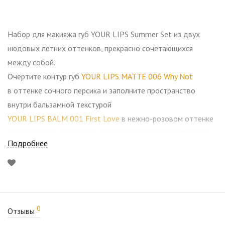
Набор для макияжа губ YOUR LIPS Summer Set из двух
нюдовых летних оттенков, прекрасно сочетающихся
между собой.
Очертите контур губ
YOUR LIPS MATTE 006 Why Not
в оттенке сочного персика и заполните пространство
внутри бальзамной текстурой
YOUR LIPS BALM 001 First Love
в нежно-розовом оттенке
с мерцающими частицами для увлажнения и сияния ваших
Подробнее
губ.
0
Отзывы