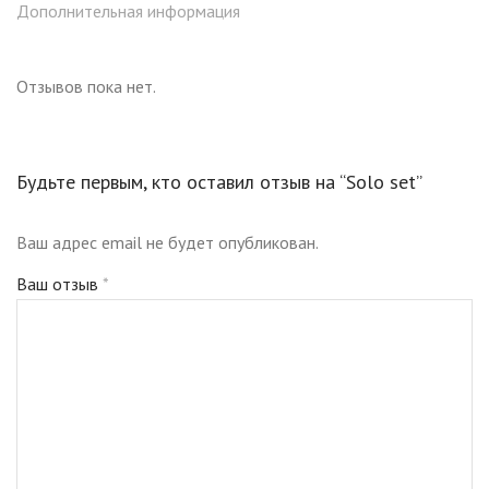
безупречного образа.
Дополнительная информация
Все кисти упакованы в элегантные чёрные футляры. Набор
Отзывов пока нет.
сочетает современные технологии и вечные традиции
красоты, станет отличным выбором как для
профессионалов, так и для личного использования.
Будьте первым, кто оставил отзыв на “Solo set”
Ваш адрес email не будет опубликован.
Ваш отзыв
*