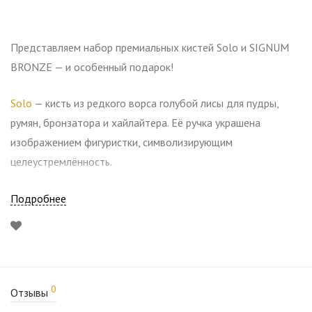
Представляем набор премиальных кистей Solo и SIGNUM
BRONZE — и особенный подарок!
Solo
— кисть из редкого ворса голубой лисы для пудры,
румян, бронзатора и хайлайтера. Её ручка украшена
изображением фигуристки, символизирующим
целеустремлённость.
SIGNUM BRONZE
— кисть из белоснежного ворса козы с
Подробнее
ручкой из эбенового дерева и декором в виде золотого
льва. Идеальна для сухих текстур.
При покупке набора вы получаете в подарок
YOUR CHEEKS
0
Snow Queen
Отзывы
— идеальное дополнение для создания