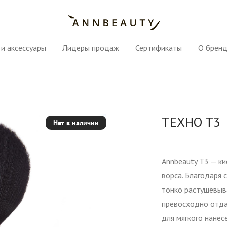
и аксессуары
Лидеры продаж
Сертификаты
О брен
TEXHO T3
Нет в наличии
Annbeauty T3 — ки
ворса. Благодаря 
тонко растушёвыва
превосходно отда
для мягкого нанес