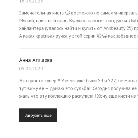
16.03.2025
Замечательная кисть 🙂 возможно не самая универсальн
Мягкий, приятный ворс. Вуально наносит продукты. Лю
хайлайтера (удалось найти и купить от Annbeauty 😍) п
А какая красивая ручка у этой серии 😍🤩 как звёздное
Анна Агишева
05.03.2024
Это просто супер!!! У меня уже были S4 и S22, не могла
тут вижу ее — думаю это судьба!! Сегодня получила ее и
жаль что эту коллекцию раскупили!! Хочу еще кисти из т
Загрузить еще