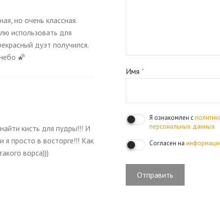
ая, но очень классная.
блю использовать для
рекрасный дуэт получился.
 небо 🌠
Имя
*
Я ознакомлен с
политик
персональных данных
 найти кисть для пудры!!! И
 я просто в восторге!!! Как
Согласен на
информаци
акого ворса)))