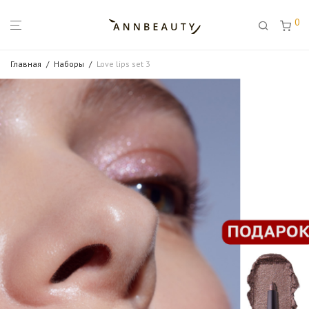
0
Главная
/
Наборы
/
Love lips set 3