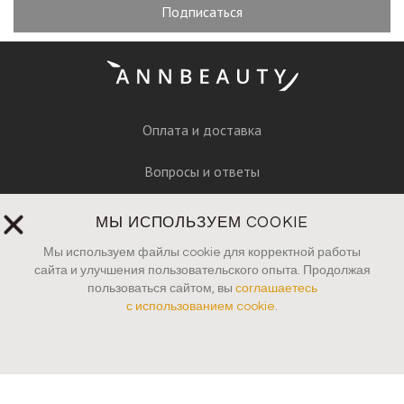
Подписаться
Оплата и доставка
Вопросы и ответы
Руководство по уходу
МЫ ИСПОЛЬЗУЕМ COOKIE
Пресса
Мы используем файлы cookie для корректной работы
сайта и улучшения пользовательского опыта. Продолжая
пользоваться сайтом, вы
соглашаетесь
Контакты
с использованием cookie
.
Юридические документы