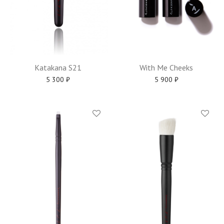
Katakana S21
With Me Cheeks
5 300
₽
5 900
₽