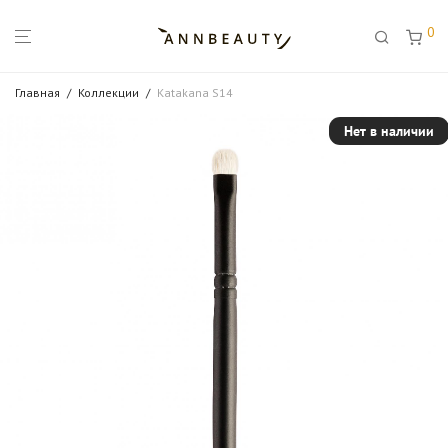
0
Главная
/
Коллекции
/
Katakana S14
Нет в наличии