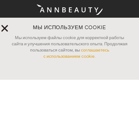
МЫ ИСПОЛЬЗУЕМ COOKIE
Оплата и доставка
Мы используем файлы cookie для корректной работы
Вопросы и ответы
сайта и улучшения пользовательского опыта. Продолжая
пользоваться сайтом, вы
соглашаетесь
Руководство по уходу
с использованием cookie
.
Пресса
Контакты
Юридические документы
© 2026 Все права защищены