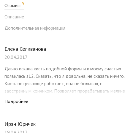
9
Отзывы
Описание
Дополнительная информация
Елена Селиванова
20.04.2017
Давно искала кисть подобной формы и к моему счастью
появилась s12. Сказать, что я довольна, не сказать ничего.
Кисть потрясающе работает, она не большая, с
заострённым кончиком. Позволяет прорабатывать мелкие
детали в макияже: внутренний, внешний уголок глаза,
Подробнее
складку века, нижнее веко и отлично растушёвывает
карандаш ..вообщем кисть универсальна. А ворс, мягкий как
пёрышко!
Ирэн Юричек
19.04.2017