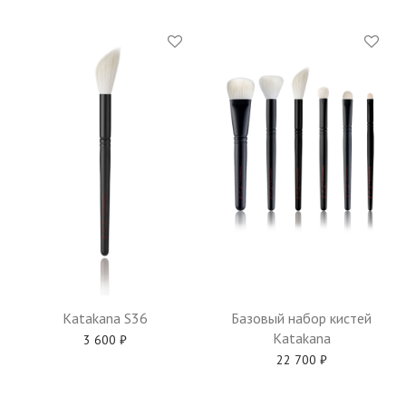
Katakana S36
Базовый набор кистей
Katakana
3 600
₽
22 700
₽