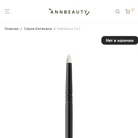
0
Главная
/
Серия Катакана
/
Katakana S12
Нет в наличии