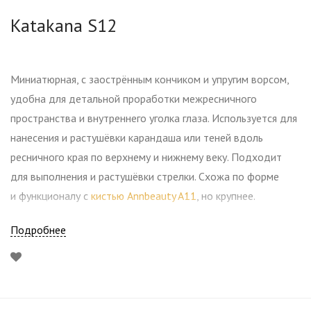
Katakana S12
Миниатюрная, с заострённым кончиком и упругим ворсом,
удобна для детальной проработки межресничного
пространства и внутреннего уголка глаза. Используется для
нанесения и растушёвки карандаша или теней вдоль
ресничного края по верхнему и нижнему веку. Подходит
для выполнения и растушёвки стрелки. Схожа по форме
и функционалу с
кистью Annbeauty A11
, но крупнее.
Подробнее
Рекомендованные кисти для макияжа