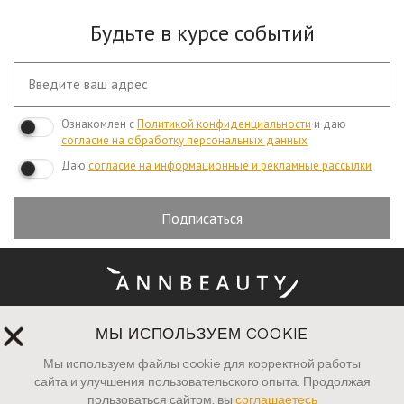
Будьте в курсе событий
Ознакомлен с
Политикой конфиденциальности
и даю
согласие на обработку персональных данных
Даю
согласие на информационные и рекламные рассылки
Подписаться
МЫ ИСПОЛЬЗУЕМ COOKIE
Оплата и доставка
Мы используем файлы cookie для корректной работы
Вопросы и ответы
сайта и улучшения пользовательского опыта. Продолжая
пользоваться сайтом, вы
соглашаетесь