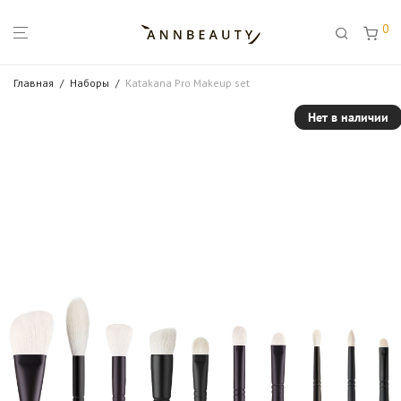
0
Главная
/
Наборы
/
Katakana Pro Makeup set
Нет в наличии