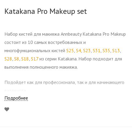
Katakana Pro Makeup set
Набор кистей для макияжа Annbeauty Katakana Pro Makeup
состоит из 10 самых востребованных и
многофункциональных кистей
S25
,
S4
,
S23
,
S31
,
S35
,
S13
,
S28
,
S8
,
S18
,
S17
из серии Katakana. Набор подходит для
выполнения полноценного макияжа.
Подойдет как для профессионала, так и для начинающего
визажиста.
Подробнее
Станет отличным вариантом для личного пользования.