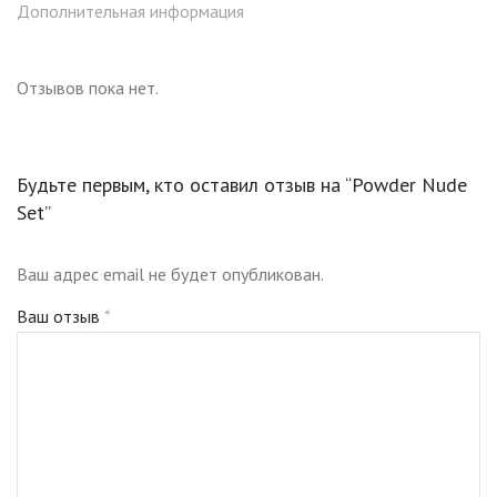
движениями. Рекомендуем использовать пудру также в
Дополнительная информация
области вокруг глаз, она позволит увлажнить кожу и
заполнит мелкие морщины.
Отзывов пока нет.
Будьте первым, кто оставил отзыв на “Powder Nude
Set”
Ваш адрес email не будет опубликован.
Ваш отзыв
*