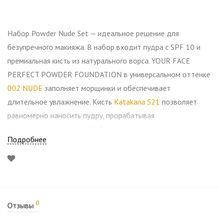
Набор Powder Nude Set — идеальное решение для
безупречного макияжа. В набор входит пудра с SPF 10 и
премиальная кисть из натурального ворса. YOUR FACE
PERFECT POWDER FOUNDATION в универсальном оттенке
002 NUDE
заполняет морщинки и обеспечивает
длительное увлажнение. Кисть
Katakana S21
позволяет
равномерно наносить пудру, прорабатывая
труднодоступные зоны. Набор подходит для всех типов
Подробнее
кожи и может использоваться вместо тонального средства
или для закрепления макияжа.
Применение:
Наберите необходимое количество пудры на кисть и
0
Отзывы
распределите на центральную зону лица сглаживающими