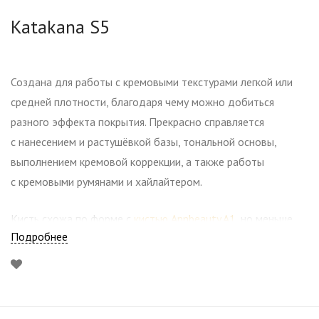
Katakana S5
Создана для работы с кремовыми текстурами легкой или
средней плотности, благодаря чему можно добиться
разного эффекта покрытия. Прекрасно справляется
с нанесением и растушёвкой базы, тональной основы,
выполнением кремовой коррекции, а также работы
с кремовыми румянами и хайлайтером.
Кисть схожа по форме с
кистью Annbeauty A1
, но меньше
Подробнее
по размеру и более плоская.
При использовании важно держать кисть перпендикулярно
лицу и наносить продукт не надавливая. В работе
задействован только кончик кисти.