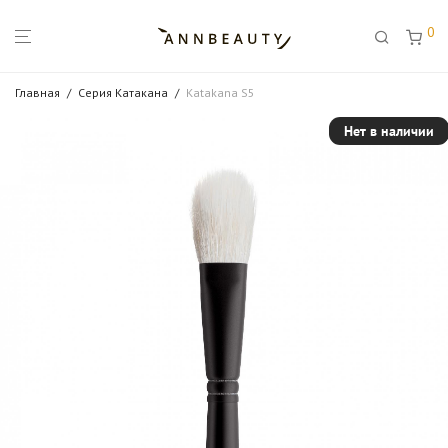
0
Главная
/
Серия Катакана
/
Katakana S5
Нет в наличии