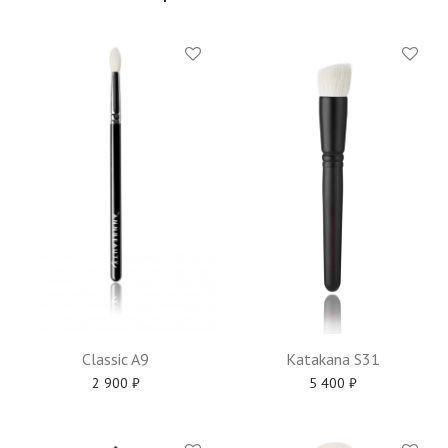
Classic A9
Katakana S31
2 900
₽
5 400
₽