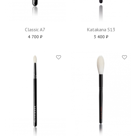
Classic A7
Katakana S13
4 700
₽
3 400
₽