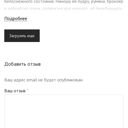
белоснежного состояния. Наношу ей пудру, румяна, бронзер
и хайлайтер очень деликатно все наносит, ей переборщить
точно не получится! Это любовь навсегда ❤️Теперь хочу
Подробнее
купить все кисти annbeauty!
Рекомендованные кисти для макияжа
Загрузить еще
Добавить отзыв
Ваш адрес email не будет опубликован.
Ваш отзыв
*