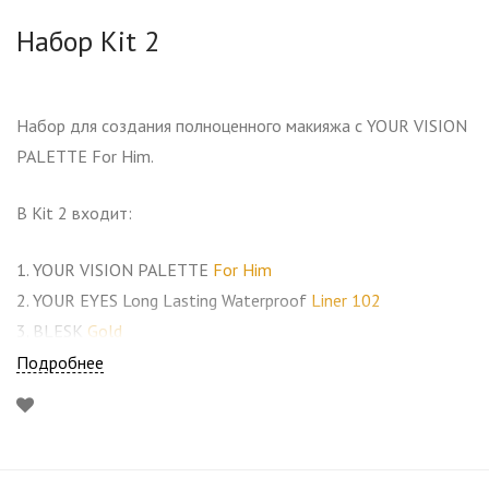
Набор Kit 2
Набор для создания полноценного макияжа с YOUR VISION
PALETTE For Him.
В Kit 2 входит:
1. YOUR VISION PALETTE
For Him
2. YOUR EYES Long Lasting Waterproof
Liner 102
3. BLESK
Gold
4. YOUR CHEEKS
Beach
Подробнее
5. YOUR LIPS MATTE
005 Cold Mind
6. Салфетка из натуральной кожи для зеркальной
полировки палеток Annbeauty.