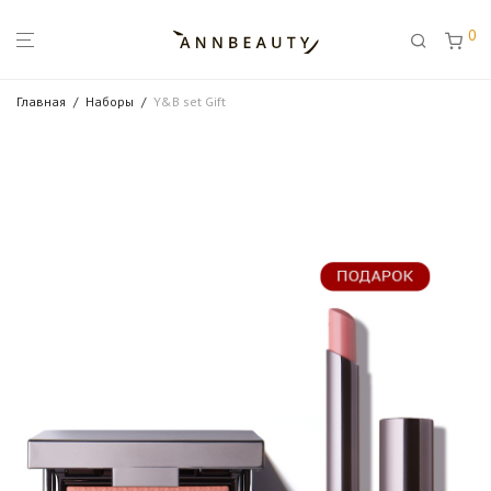
0
Главная
/
Наборы
/
Y&B set Gift