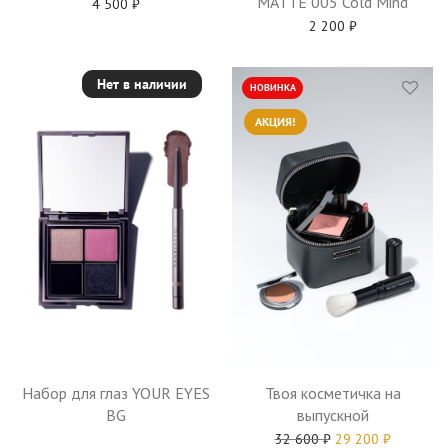
MATTE 005 Cold Mind
4 500
₽
2 200
₽
Нет в наличии
НОВИНКА
АКЦИЯ!
Набор для глаз YOUR EYES
Твоя косметичка на
BG
выпускной
32 600
₽
29 200
₽