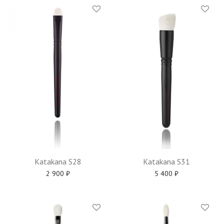
Katakana S28
Katakana S31
2 900
₽
5 400
₽