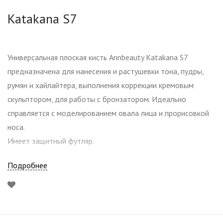
Katakana S7
Универсальная плоская кисть Annbeauty Katakana S7
предназначена для нанесения и растушевки тона, пудры,
румян и хайлайтера, выполнения коррекции кремовым
скульптором, для работы с бронзатором. Идеально
справляется с моделированием овала лица и прорисовкой
носа.
Имеет защитный футляр.
Подробнее
Рекомендованные кисти для макияжа
.