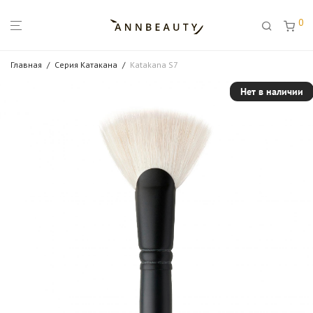
0
Главная
/
Серия Катакана
/
Katakana S7
Нет в наличии